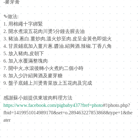
-麥芽膏
✎做法:
1. 用棉繩十字綁緊
2. 開水煮滾五花肉川燙5分鐘去腥去油
3. 豬油.蔥白.薑炒肉,溫火炒至肉.皮呈金黃色即熄火
4. 甘蔗鋪底加入薑片蔥.醬油.紹興酒.辣椒.丁香八角
5. 放入豬肉,皮朝下
6. 加入水覆滿整塊肉
7. 開中火,水滾後轉小火煮約二個小時
8. 加入少許紹興酒及麥芽糖
9. 盤子底鋪上川燙青菜放上五花肉及完成
https://www.facebook.com/pigbaby437?fref=photo
#!/photo.php?
fbid=1419951014989170&set=o.289463227853868&type=1&the
ater