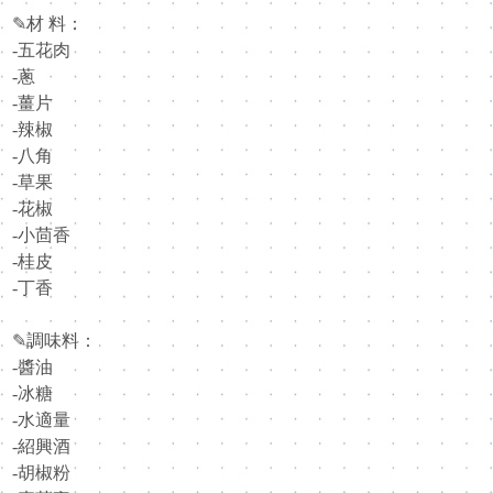
✎材 料：
-五花肉
-蔥
-薑片
-辣椒
-八角
-草果
-花椒
-小茴香
-桂皮
-丁香
✎調味料：
-醬油
-冰糖
-水適量
-紹興酒
-胡椒粉