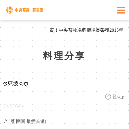
賀！中央畜牧場蘇鵬場長榮獲2015年
料理分享
ღ東坡肉ღ
2015/05/04
√年菜 團圓 最愛首選!